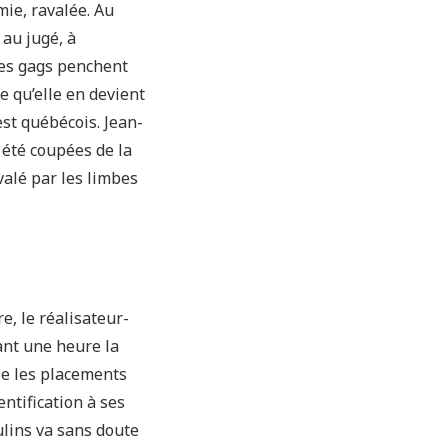
mie, ravalée. Au
 au jugé, à
Les gags penchent
e qu’elle en devient
st québécois. Jean-
 été coupées de la
avalé par les limbes
e, le réalisateur-
nt une heure la
ie les placements
ntification à ses
ins va sans doute