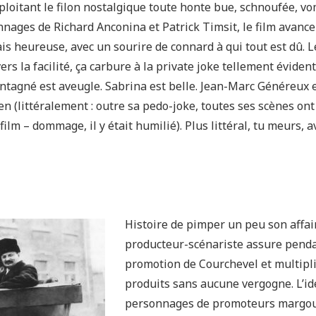
loitant le filon nostalgique toute honte bue, schnoufée, vo
nages de Richard Anconina et Patrick Timsit, le film avance
ais heureuse, avec un sourire de connard à qui tout est dû. 
s la facilité, ça carbure à la private joke tellement évident
ntagné est aveugle. Sabrina est belle. Jean-Marc Généreux e
n (littéralement : outre sa pedo-joke, toutes ses scènes ont
film – dommage, il y était humilié). Plus littéral, tu meurs, 
Histoire de pimper un peu son affair
producteur-scénariste assure penda
promotion de Courchevel et multipl
produits sans aucune vergogne. L’ide
personnages de promoteurs margoul