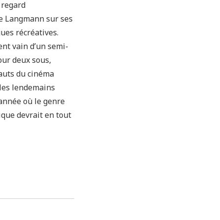
e regard
te Langmann sur ses
es récréatives.
nt vain d’un semi-
our deux sous,
fauts du cinéma
sales lendemains
 année où le genre
ique devrait en tout