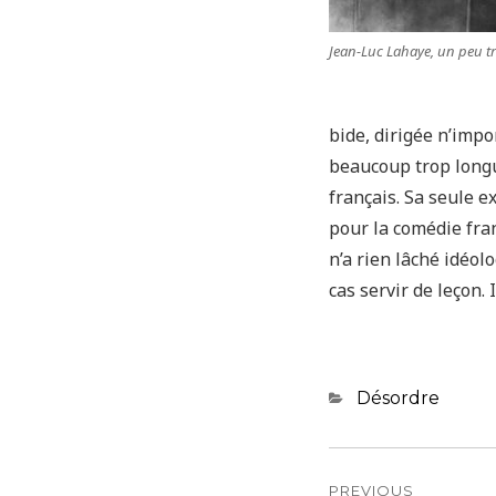
Jean-Luc Lahaye, un peu tro
bide, dirigée n’imp
beaucoup trop longu
français. Sa seule e
pour la comédie fra
n’a rien lâché idéol
cas servir de leçon. I
Categories
Désordre
Navigatio
PREVIOUS