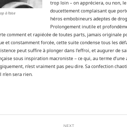
trop loin – on appréciera, ou non, l
doucettement complaisant que por
p à l’aise
héros embobineurs adeptes de drogu
Prolongement inutile et profondéme
orte comment et rapiécée de toutes parts, jamais originale p
e et constamment forcée, cette suite condense tous les dé
xistence peut suffire à plonger dans l’effroi, et augurer de 
nçaise sous inspiration macroniste – ce qui, au terme d’une
ogiquement, n’est vraiment pas peu dire. Sa confection chaot
l n’en sera rien.
n
NEXT