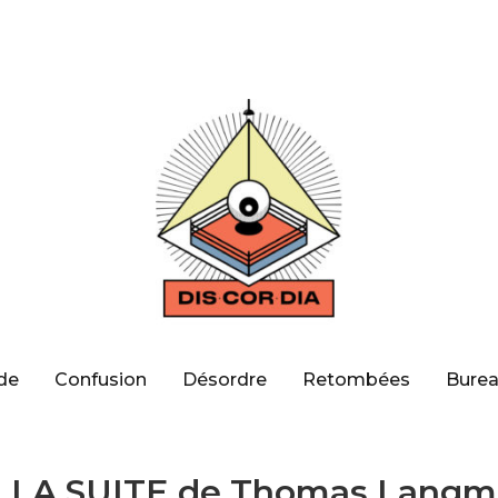
de
Confusion
Désordre
Retombées
Burea
, LA SUITE de Thomas Lang