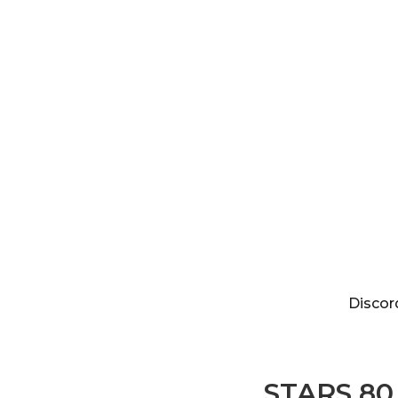
Discordia
Discor
STARS 80