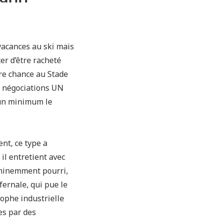
 vacances au ski mais
ter d’être racheté
ère chance au Stade
s négociations UN
un minimum le
nt, ce type a
, il entretient avec
éminemment pourri,
fernale, qui pue le
ophe industrielle
es par des