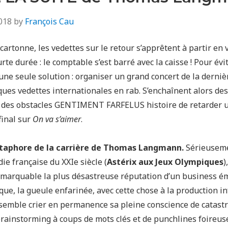
018
by
François Cau
cartonne, les vedettes sur le retour s’apprêtent à partir en
rte durée : le comptable s’est barré avec la caisse ! Pour évi
une seule solution : organiser un grand concert de la derni
ques vedettes internationales en rab. S’enchaînent alors de
des obstacles GENTIMENT FARFELUS histoire de retarder 
final sur
On va s’aimer
.
aphore de la carrière de Thomas Langmann.
Sérieuseme
die française du XXIe siècle (
Astérix aux Jeux Olympiques
)
emarquable la plus désastreuse réputation d’un business 
rque, la gueule enfarinée, avec cette chose à la production in
 semble crier en permanence sa pleine conscience de catastr
brainstorming à coups de mots clés et de punchlines foireus