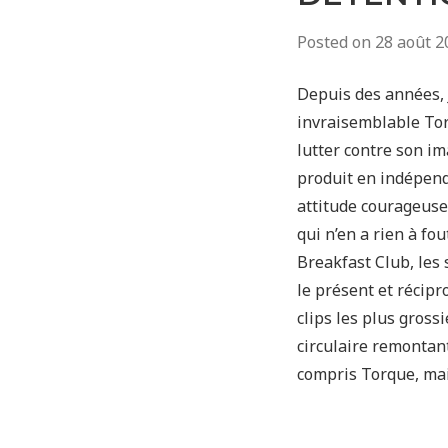
Posted on
28 août 2
Depuis des années, 
invraisemblable Torq
lutter contre son ima
produit en indépenda
attitude courageuse,
qui n’en a rien à fo
Breakfast Club, les 
le présent et récip
clips les plus gross
circulaire remontant
compris Torque, mais