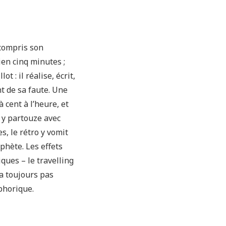
 compris son
ien cinq minutes ;
t : il réalise, écrit,
t de sa faute. Une
 cent à l’heure, et
o y partouze avec
s, le rétro y vomit
phète. Les effets
ques – le travelling
’a toujours pas
phorique.