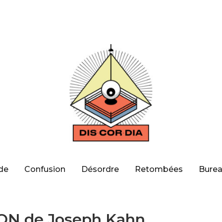
de
Confusion
Désordre
Retombées
Burea
N de Joseph Kahn