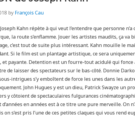
018
by
François Cau
Joseph Kahn répète à qui veut l’entendre que personne n’a
ue, la route s’enflamme. Jouer les artistes maudits, ça va b
ge, c’est tout de suite plus intéressant. Kahn mouille le maillo
nt. Si le film est un plantage artistique, ce sera uniquemen
 et payante. Detention est un fourre-tout acidulé qui fonce à
utre de laisser des spectateurs sur le bas-côté. Donnie Dark
sous-intrigues s’y emboîtent de force les unes dans les autre
roquement. John Hugues y est un dieu, Patrick Swayze un pro
iers y côtoient de spectaculaires fulgurances cinématographi
 d’années en années est à ce titre une pure merveille. On n
 on s’est pris l’une de ces petites claques qui vous rend eu