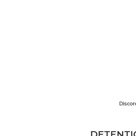
Discordia
Discor
DETENTIO