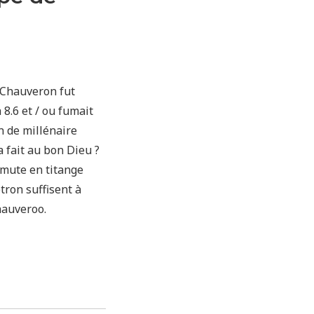
 Chauveron fut
 8.6 et / ou fumait
n de millénaire
a fait au bon Dieu ?
 mute en titange
tron suffisent à
Chauveroo.