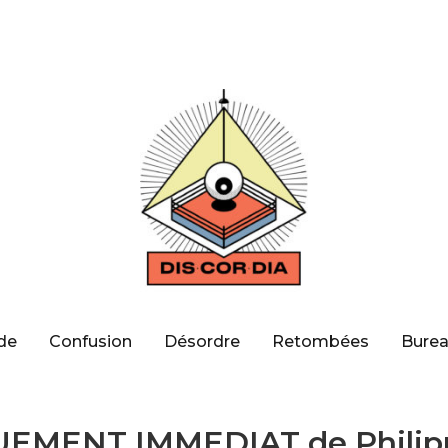
de
Confusion
Désordre
Retombées
Burea
EMENT IMMEDIAT de Philip