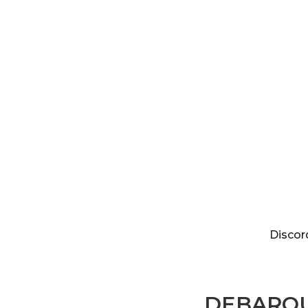
Discordia
Discor
DEBARQU