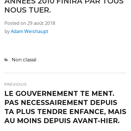
ANNEES 2010 FINIRA PAR TOUS
NOUS TUER.
Posted on
29 août 2018
by
Adam Weishaupt
Categories
Non classé
Navigation
de
PREVIOUS
LE GOUVERNEMENT TE MENT.
Previous
l’article
post:
PAS NECESSAIREMENT DEPUIS
TA PLUS TENDRE ENFANCE, MAIS
AU MOINS DEPUIS AVANT-HIER.