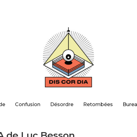
de
Confusion
Désordre
Retombées
Burea
 de Luc Besson