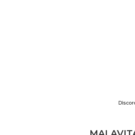
Discordia
Discor
MALAVITA