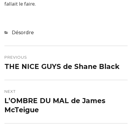
fallait le faire.
Categories
Désordre
Navigation
de
PREVIOUS
THE NICE GUYS de Shane Black
Previous
l’article
post:
NEXT
L’OMBRE DU MAL de James
Next
post:
McTeigue