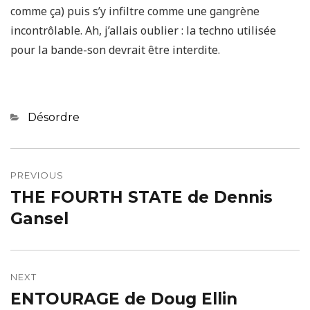
comme ça) puis s’y infiltre comme une gangrène
incontrôlable. Ah, j’allais oublier : la techno utilisée
pour la bande-son devrait être interdite.
Categories
Désordre
Navigation
de
PREVIOUS
THE FOURTH STATE de Dennis
Previous
l’article
post:
Gansel
NEXT
ENTOURAGE de Doug Ellin
Next