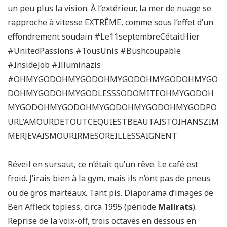
un peu plus la vision. À l’extérieur, la mer de nuage se
rapproche à vitesse EXTRÊME, comme sous l’effet d’un
effondrement soudain #Le11septembreCétaitHier
#UnitedPassions #TousUnis #Bushcoupable
#InsideJob #Illuminazis
#OHMYGODOHMYGODOHMYGODOHMYGODOHMYGO
DOHMYGODOHMYGODLESSSODOMITEOHMYGODOH
MYGODOHMYGODOHMYGODOHMYGODOHMYGODPO
URL’AMOURDETOUTCEQUIESTBEAUTAISTOIHANSZIM
MERJEVAISMOURIRMESOREILLESSAIGNENT
Réveil en sursaut, ce n’était qu’un rêve. Le café est
froid. J’irais bien à la gym, mais ils n’ont pas de pneus
ou de gros marteaux. Tant pis. Diaporama d’images de
Ben Affleck topless, circa 1995 (période
Mallrats
).
Reprise de la voix-off, trois octaves en dessous en