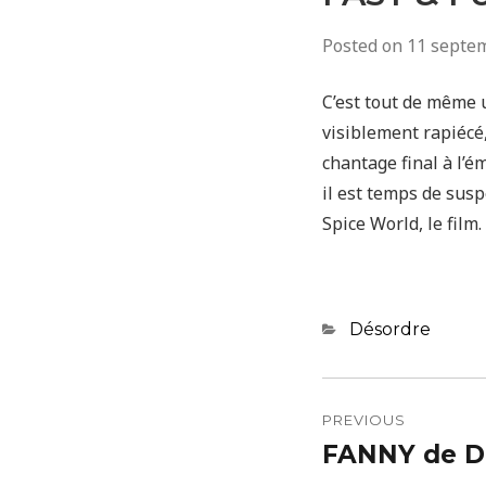
Posted on
11 septe
C’est tout de même 
visiblement rapiécé,
chantage final à l’é
il est temps de susp
Spice World, le film.
Categories
Désordre
Navigatio
de
PREVIOUS
FANNY de Da
Previous
l’article
post: