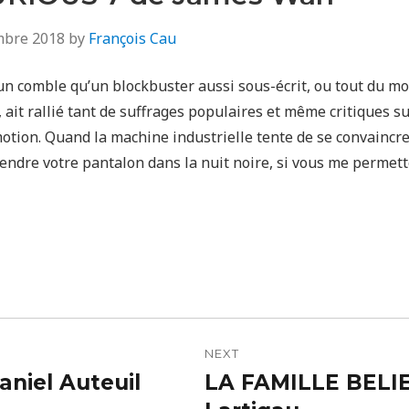
mbre 2018
by
François Cau
un comble qu’un blockbuster aussi sous-écrit, ou tout du mo
 ait rallié tant de suffrages populaires et même critiques su
motion. Quand la machine industrielle tente de se convaincre
endre votre pantalon dans la nuit noire, si vous me permette
n
NEXT
niel Auteuil
LA FAMILLE BELIE
Next
post: