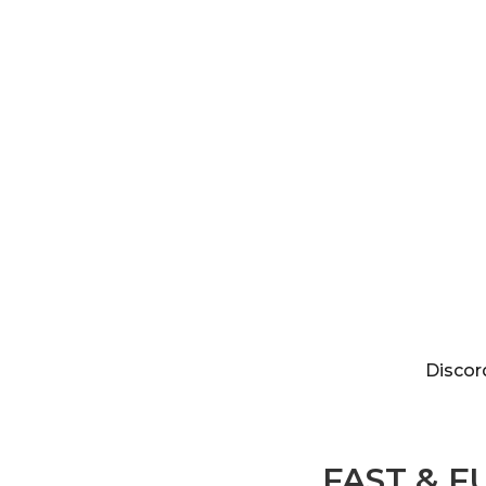
Discordia
Discor
FAST & F