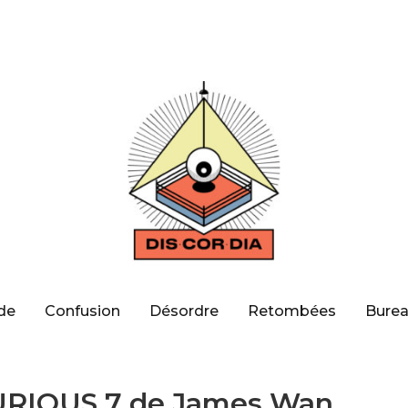
de
Confusion
Désordre
Retombées
Burea
URIOUS 7 de James Wan