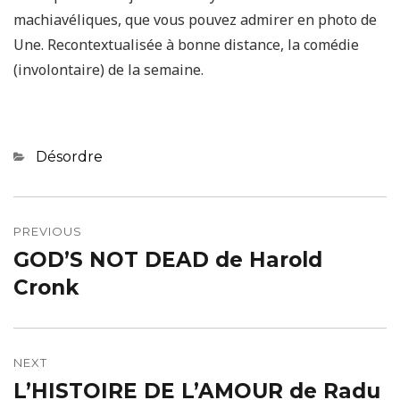
machiavéliques, que vous pouvez admirer en photo de
Une. Recontextualisée à bonne distance, la comédie
(involontaire) de la semaine.
Categories
Désordre
Navigation
de
PREVIOUS
GOD’S NOT DEAD de Harold
Previous
l’article
post:
Cronk
NEXT
L’HISTOIRE DE L’AMOUR de Radu
Next