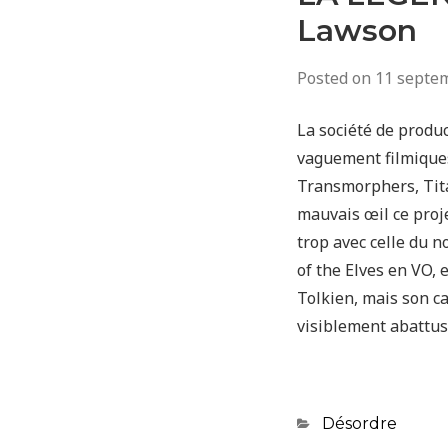
Lawson
Posted on
11 septe
La société de produ
vaguement filmiques 
Transmorphers, Tita
mauvais œil ce proje
trop avec celle du n
of the Elves en VO,
Tolkien, mais son c
visiblement abattus,
Categories
Désordre