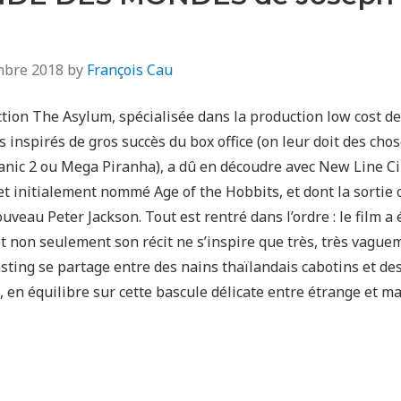
mbre 2018
by
François Cau
ction The Asylum, spécialisée dans la production low cost d
inspirés de gros succès du box office (on leur doit des chos
nic 2 ou Mega Piranha), a dû en découdre avec New Line Ci
t initialement nommé Age of the Hobbits, et dont la sortie c
ouveau Peter Jackson. Tout est rentré dans l’ordre : le film a
 et non seulement son récit ne s’inspire que très, très vagu
asting se partage entre des nains thaïlandais cabotins et de
 en équilibre sur cette bascule délicate entre étrange et ma