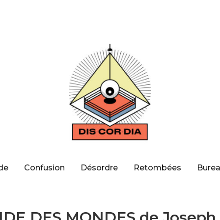
de
Confusion
Désordre
Retombées
Burea
DE DES MONDES de Joseph 