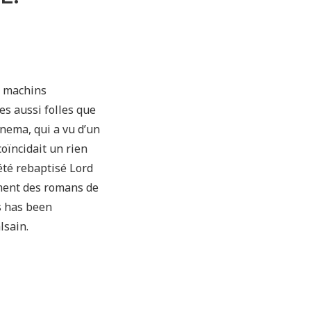
e machins
es aussi folles que
nema, qui a vu d’un
oïncidait un rien
 été rebaptisé Lord
ement des romans de
s has been
lsain.