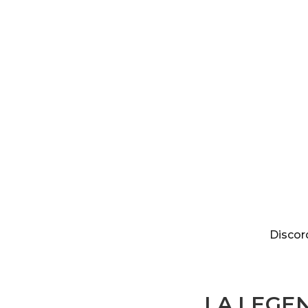
Discordia
Discor
LA LEGEN