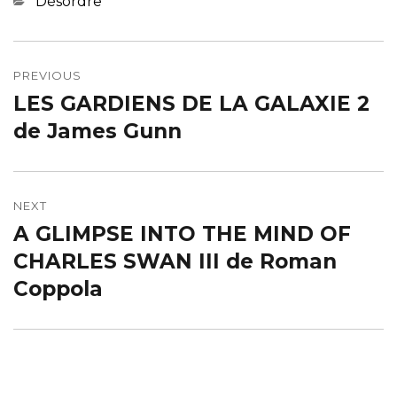
Categories
Désordre
Navigation
de
PREVIOUS
LES GARDIENS DE LA GALAXIE 2
Previous
l’article
post:
de James Gunn
NEXT
A GLIMPSE INTO THE MIND OF
Next
post:
CHARLES SWAN III de Roman
Coppola