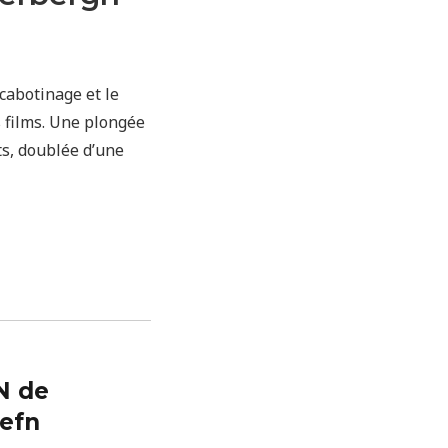
abotinage et le
s films. Une plongée
s, doublée d’une
N de
Refn