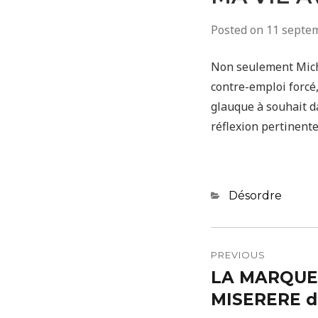
Posted on
11 septe
Non seulement Mich
contre-emploi forcé,
glauque à souhait d
réflexion pertinente
Categories
Désordre
Navigatio
de
PREVIOUS
LA MARQUE
Previous
l’article
post:
MISERERE de