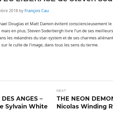
mbre 2018
by
François Cau
ael Douglas et Matt Damon évitent consciencieusement le c
 mais en plus, Steven Soderbergh livre l’un de ses meilleur
ans les méandres du star-system et de ses charmes aliénant
 sur le culte de l’image, dans tous les sens du terme.
n
NEXT
 DES ANGES –
THE NEON DEMO
Next
 Sylvain White
post:
Nicolas Winding 