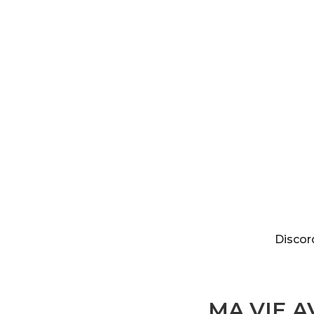
Discordia
Discor
MA VIE A