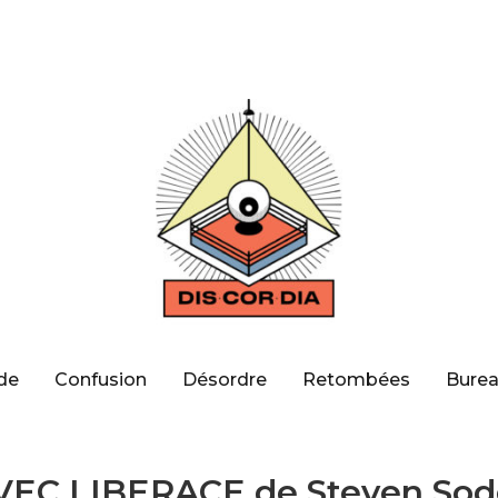
de
Confusion
Désordre
Retombées
Burea
VEC LIBERACE de Steven Sod