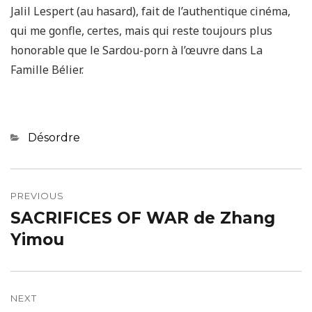
Jalil Lespert (au hasard), fait de l’authentique cinéma,
qui me gonfle, certes, mais qui reste toujours plus
honorable que le Sardou-porn à l’œuvre dans La
Famille Bélier.
Categories
Désordre
Navigation
de
PREVIOUS
SACRIFICES OF WAR de Zhang
Previous
l’article
post:
Yimou
NEXT