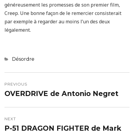
généreusement les promesses de son premier film,
Creep. Une bonne façon de le remercier consisterait
par exemple à regarder au moins l’un des deux
légalement.
Categories
Désordre
Navigation
de
PREVIOUS
OVERDRIVE de Antonio Negret
Previous
l’article
post:
NEXT
P-51 DRAGON FIGHTER de Mark
Next