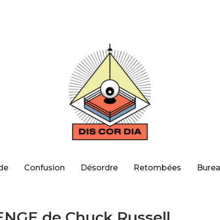
de
Confusion
Désordre
Retombées
Burea
NGE de Chuck Russell