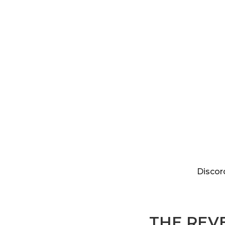
Discordia
Discor
THE REVE