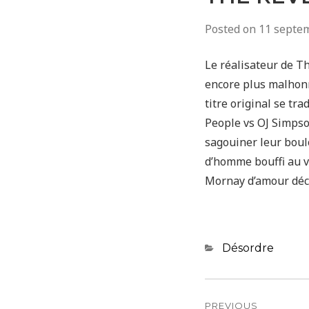
Posted on
11 septe
Le réalisateur de T
encore plus malhon
titre original se tra
People vs OJ Simpson
sagouiner leur boul
d’homme bouffi au vi
Mornay d’amour déc
Categories
Désordre
Navigatio
PREVIOUS