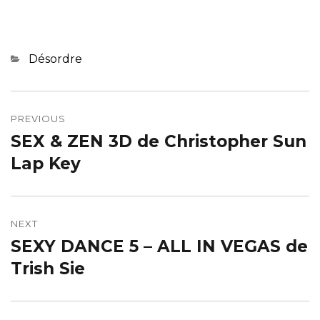
Categories
Désordre
Navigation
de
PREVIOUS
SEX & ZEN 3D de Christopher Sun
Previous
l’article
post:
Lap Key
NEXT
SEXY DANCE 5 – ALL IN VEGAS de
Next
post:
Trish Sie