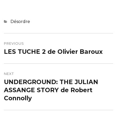
Categories
Désordre
Navigation
de
PREVIOUS
LES TUCHE 2 de Olivier Baroux
Previous
l’article
post:
NEXT
UNDERGROUND: THE JULIAN
Next
post:
ASSANGE STORY de Robert
Connolly