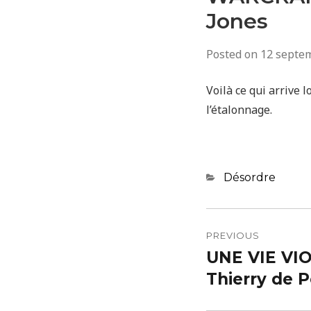
Jones
Posted on
12 septe
Voilà ce qui arrive
l’étalonnage.
Categories
Désordre
Navigatio
de
PREVIOUS
UNE VIE VI
Previous
l’article
post:
Thierry de P