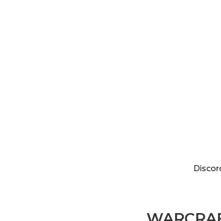
Discordia
Discor
WARCRAF