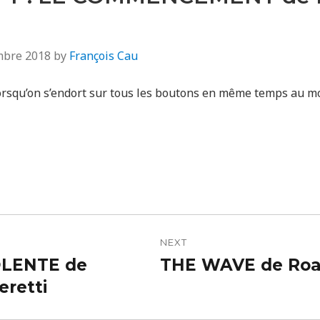
mbre 2018
by
François Cau
 lorsqu’on s’endort sur tous les boutons en même temps au 
n
NEXT
OLENTE de
THE WAVE de Roa
Next
eretti
post: