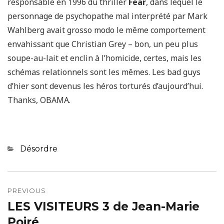
responsable en 1996 du thriller
Fear
, dans lequel le
personnage de psychopathe mal interprété par Mark
Wahlberg avait grosso modo le même comportement
envahissant que Christian Grey – bon, un peu plus
soupe-au-lait et enclin à l’homicide, certes, mais les
schémas relationnels sont les mêmes. Les bad guys
d’hier sont devenus les héros torturés d’aujourd’hui.
Thanks, OBAMA.
Categories
Désordre
Navigation
de
PREVIOUS
LES VISITEURS 3 de Jean-Marie
Previous
l’article
post:
Poiré