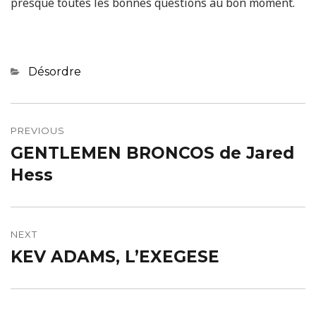
presque toutes les bonnes questions au bon moment.
Categories
Désordre
Navigation
de
PREVIOUS
GENTLEMEN BRONCOS de Jared
Previous
l’article
post:
Hess
NEXT
KEV ADAMS, L’EXEGESE
Next
post: