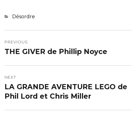
Categories
Désordre
Navigation
de
PREVIOUS
THE GIVER de Phillip Noyce
Previous
l’article
post:
NEXT
LA GRANDE AVENTURE LEGO de
Next
post:
Phil Lord et Chris Miller