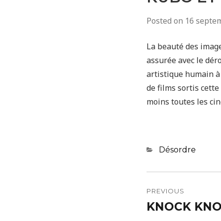
Posted on
16 septe
La beauté des image
assurée avec le dér
artistique humain à
de films sortis cett
moins toutes les ci
Categories
Désordre
Navigatio
de
PREVIOUS
KNOCK KNOC
Previous
l’article
post: