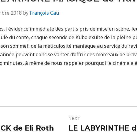
mbre 2018
by
François Cau
s, l’évidence immédiate des partis pris de mise en scène, l
oulé du conte, chaque seconde de Kubo exulte de la pleine p
 son sommet, de la méticulosité maniaque au service du ra
e année peuvent donc se vanter d’offrir des morceaux de bra
nq minutes, à même de nous rappeler pourquoi le cinéma a é
n
NEXT
K de Eli Roth
LE LABYRINTHE d
Next
post: