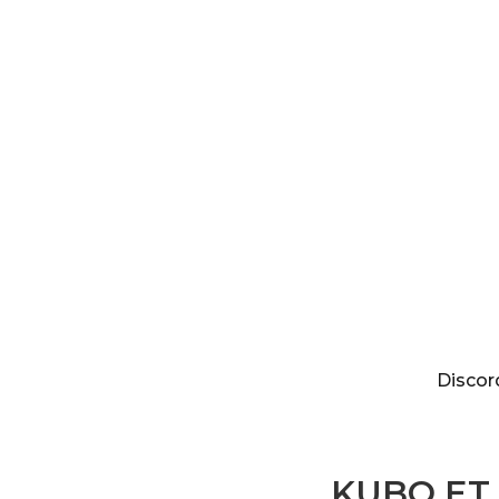
Discordia
Discor
KUBO ET 