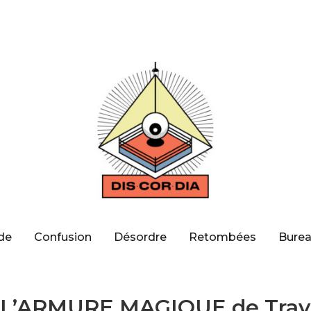
de
Confusion
Désordre
Retombées
Burea
L’ARMURE MAGIQUE de Travi