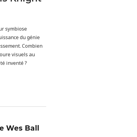
eur symbiose
uissance du génie
vissement. Combien
voure visuels au
té inventé ?
e Wes Ball