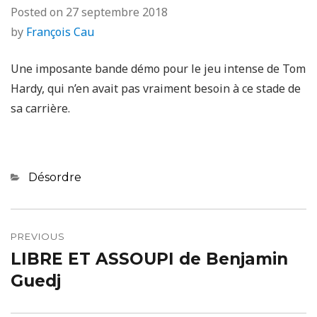
Posted on
27 septembre 2018
by
François Cau
Une imposante bande démo pour le jeu intense de Tom
Hardy, qui n’en avait pas vraiment besoin à ce stade de
sa carrière.
Categories
Désordre
Navigation
de
PREVIOUS
LIBRE ET ASSOUPI de Benjamin
Previous
l’article
post:
Guedj