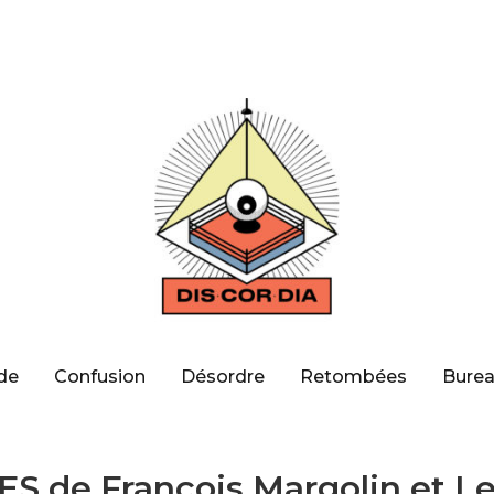
de
Confusion
Désordre
Retombées
Burea
S de François Margolin et L