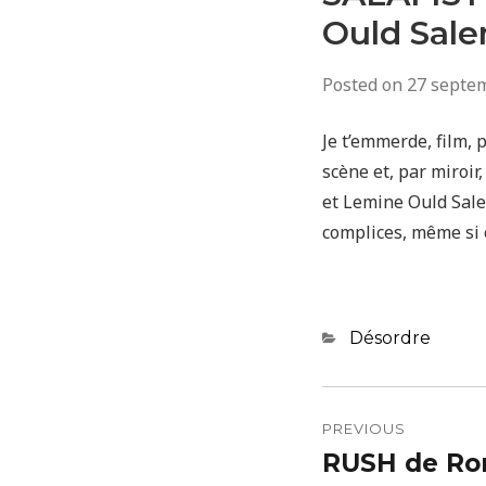
Ould Sal
Posted on
27 septe
Je t’emmerde, film,
scène et, par miroir
et Lemine Ould Sale
complices, même si e
Categories
Désordre
Navigatio
de
PREVIOUS
RUSH de Ro
Previous
l’article