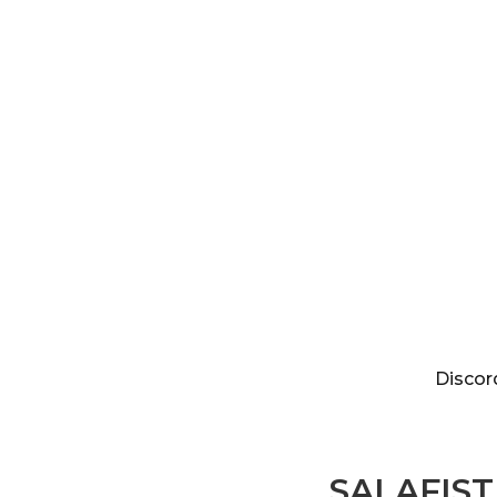
Discordia
Discor
SALAFISTE