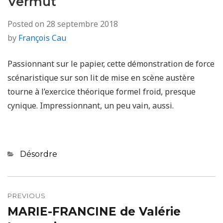
Vermut
Posted on
28 septembre 2018
by
François Cau
Passionnant sur le papier, cette démonstration de force
scénaristique sur son lit de mise en scène austère
tourne à l’exercice théorique formel froid, presque
cynique. Impressionnant, un peu vain, aussi.
Categories
Désordre
Navigation
de
PREVIOUS
MARIE-FRANCINE de Valérie
Previous
l’article