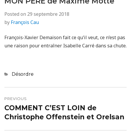
MON PERE de Maxime Motte
Posted on
29 septembre 2018
by
François Cau
François-Xavier Demaison fait ce qu’il veut, ce n’est pas
une raison pour entraîner Isabelle Carré dans sa chute.
Categories
Désordre
Navigation
de
PREVIOUS
COMMENT C’EST LOIN de
Previous
l’article
post:
Christophe Offenstein et Orelsan