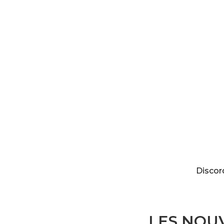
Discordia
Discor
LES NOUV