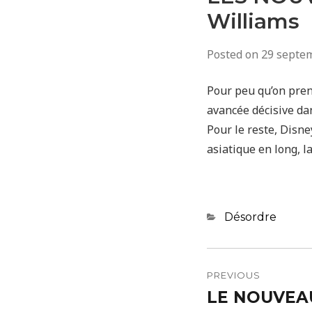
Williams
Posted on
29 septe
Pour peu qu’on prenn
avancée décisive da
Pour le reste, Disne
asiatique en long, l
Categories
Désordre
Navigatio
de
PREVIOUS
LE NOUVEAU
Previous
l’article