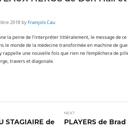
mbre 2018
by
François Cau
e la peine de l’interpréter littéralement, le message de ce 
ns le monde de la médecine transformée en machine de guerre
y rappelle une nouvelle fois que rien ne l’empêchera de pille
arge, travers et diagonale.
n
NEXT
 STAGIAIRE de
PLAYERS de Brad
Next