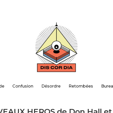
de
Confusion
Désordre
Retombées
Burea
EAUX HEROS de Don Hall et 