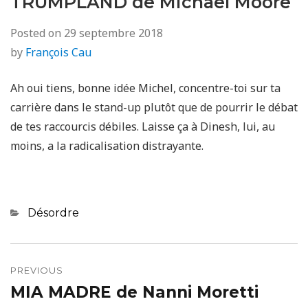
TRUMPLAND de Michael Moore
Posted on
29 septembre 2018
by
François Cau
Ah oui tiens, bonne idée Michel, concentre-toi sur ta
carrière dans le stand-up plutôt que de pourrir le débat
de tes raccourcis débiles. Laisse ça à Dinesh, lui, au
moins, a la radicalisation distrayante.
Categories
Désordre
Navigation
de
PREVIOUS
MIA MADRE de Nanni Moretti
Previous
l’article