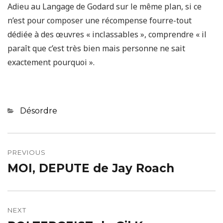
Adieu au Langage de Godard sur le même plan, si ce
n’est pour composer une récompense fourre-tout
dédiée à des œuvres « inclassables », comprendre « il
paraît que c’est très bien mais personne ne sait
exactement pourquoi ».
Categories
Désordre
Navigation
de
PREVIOUS
MOI, DEPUTE de Jay Roach
Previous
l’article
post:
NEXT