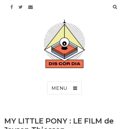
Discordia
MENU
MY LITTLE PONY : LE FILM de