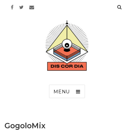
Discordia
MENU
GogoloMix