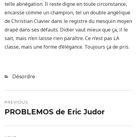
telle abnégation. Il reste digne en toute circonstance,
encaisse comme un champion, tel un double angélique
de Christian Clavier dans le registre du mesquin moyen
drapé dans ses défauts. Didier vaut mieux que ça, il le
sait, mais n’en laisse rien paraître. Ce n’est pas LA
classe, mais une forme d’élégance. Toujours ça de pris.
Categories
Désordre
Navigation
de
PREVIOUS
PROBLEMOS de Eric Judor
Previous
l’article
post: