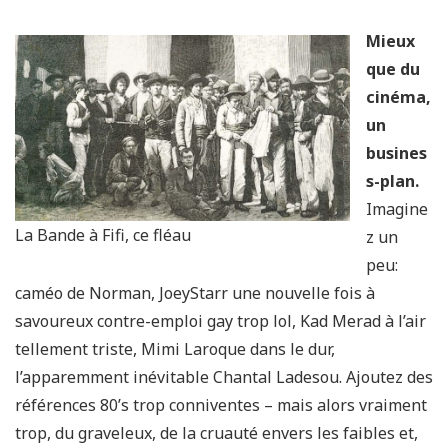
Mieux
que du
cinéma,
un
busines
s-plan.
Imagine
La Bande à Fifi, ce fléau
z un
peu:
caméo de Norman, JoeyStarr une nouvelle fois à
savoureux contre-emploi gay trop lol, Kad Merad à l’air
tellement triste, Mimi Laroque dans le dur,
l’apparemment inévitable Chantal Ladesou. Ajoutez des
références 80’s trop conniventes – mais alors vraiment
trop, du graveleux, de la cruauté envers les faibles et,