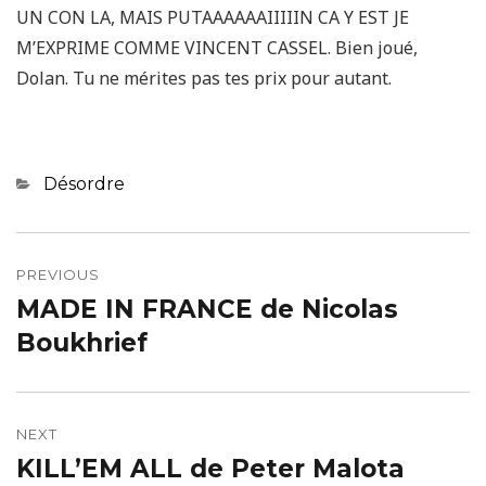
UN CON LA, MAIS PUTAAAAAAIIIIIN CA Y EST JE
M’EXPRIME COMME VINCENT CASSEL. Bien joué,
Dolan. Tu ne mérites pas tes prix pour autant.
Categories
Désordre
Navigation
de
PREVIOUS
MADE IN FRANCE de Nicolas
Previous
l’article
post:
Boukhrief
NEXT
KILL’EM ALL de Peter Malota
Next