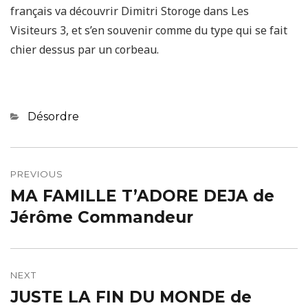
français va découvrir Dimitri Storoge dans Les
Visiteurs 3, et s’en souvenir comme du type qui se fait
chier dessus par un corbeau.
Categories
Désordre
Navigation
de
PREVIOUS
MA FAMILLE T’ADORE DEJA de
Previous
l’article
post:
Jérôme Commandeur
NEXT
JUSTE LA FIN DU MONDE de
Next