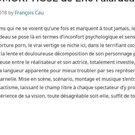
018
by
François Cau
lms qui ne se voient qu’une fois et marquent à tout jamais, l
deau se pose là en termes d’inconfort psychologique et sens
ture porn, le vrai vertige se niche ici, dans le terrifiant co
 la lente et douloureuse décomposition de son personnage pr
ueuse entre le réalisateur et son actrice, totalement inves
a langueur apparente pour mieux troubler par ses représe
harnelle. Mise en scène, scénario, montage et musique s’ent
actisme, laissant le champ libre à chaque spectateur d’y pr
érience de sa vision, toute désagréable soit-elle, suffit de t