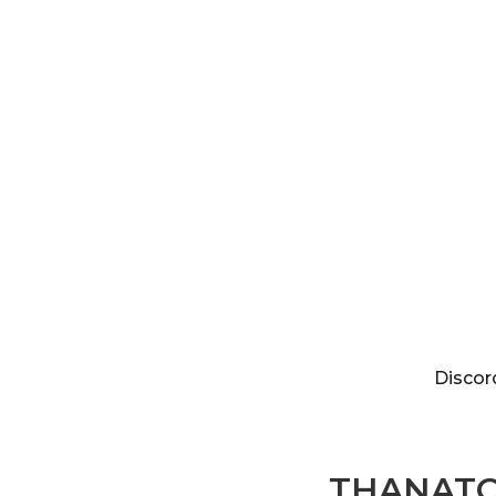
Discordia
Discor
THANATOM