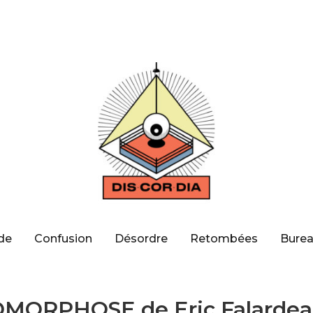
de
Confusion
Désordre
Retombées
Burea
ORPHOSE de Eric Falarde