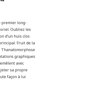
e premier long-
oriel. Oubliez les
con d’un huis clos
incipal. Fruit de la
tie, Thanatomorphose
ntations graphiques
remêlent avec
ojeter sa propre
oute façon à lui