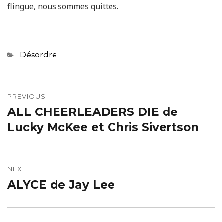
flingue, nous sommes quittes.
Categories
Désordre
Navigation
de
PREVIOUS
ALL CHEERLEADERS DIE de
Previous
l’article
post:
Lucky McKee et Chris Sivertson
NEXT
ALYCE de Jay Lee
Next
post: