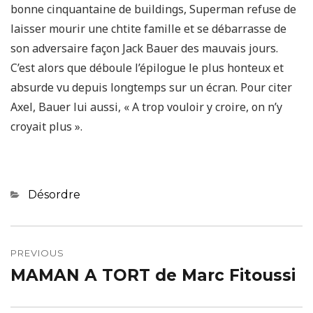
bonne cinquantaine de buildings, Superman refuse de
laisser mourir une chtite famille et se débarrasse de
son adversaire façon Jack Bauer des mauvais jours.
C’est alors que déboule l’épilogue le plus honteux et
absurde vu depuis longtemps sur un écran. Pour citer
Axel, Bauer lui aussi, « A trop vouloir y croire, on n’y
croyait plus ».
Categories
Désordre
Navigation
de
PREVIOUS
MAMAN A TORT de Marc Fitoussi
Previous
l’article
post: