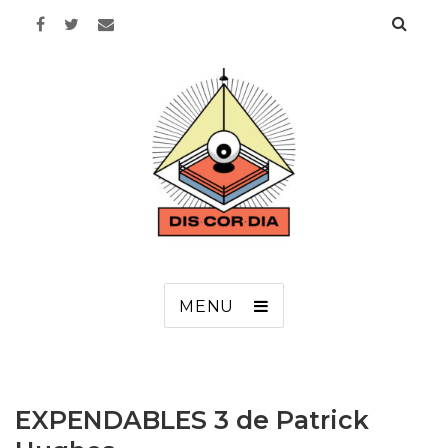
Discordia
MENU
EXPENDABLES 3 de Patrick