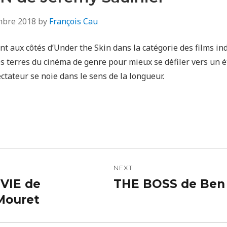
mbre 2018
by
François Cau
nt aux côtés d’Under the Skin dans la catégorie des films i
s terres du cinéma de genre pour mieux se défiler vers un é
ctateur se noie dans le sens de la longueur.
n
NEXT
VIE de
THE BOSS de Ben
Next
Mouret
post: