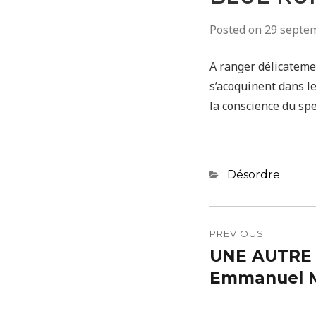
Posted on
29 septe
A ranger délicateme
s’acoquinent dans le
la conscience du spe
Categories
Désordre
Navigatio
de
PREVIOUS
UNE AUTRE 
Previous
l’article
post:
Emmanuel 