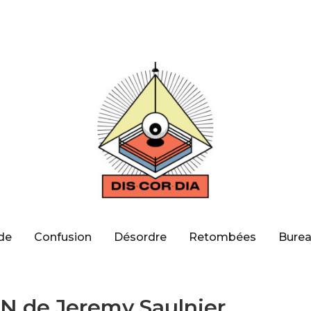
de
Confusion
Désordre
Retombées
Burea
N de Jeremy Saulnier