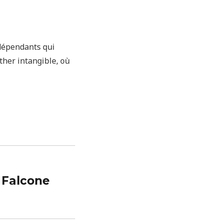
ndépendants qui
ther intangible, où
 Falcone