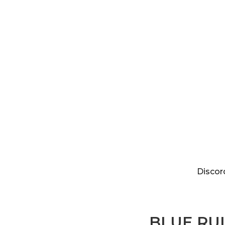
Discordia
Discor
BLUE RUI