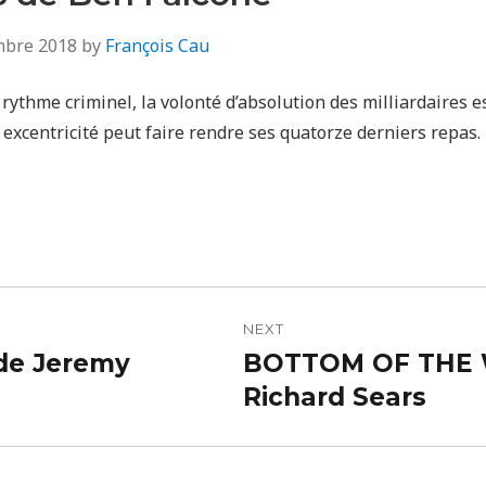
mbre 2018
by
François Cau
rythme criminel, la volonté d’absolution des milliardaires e
excentricité peut faire rendre ses quatorze derniers repas.
n
NEXT
de Jeremy
BOTTOM OF THE
Next
post:
Richard Sears