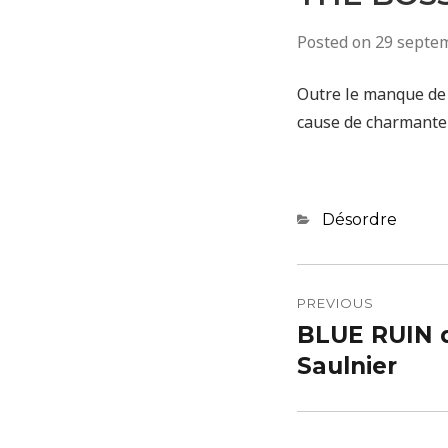
Posted on
29 septe
Outre le manque de 
cause de charmante 
Categories
Désordre
Navigatio
de
PREVIOUS
BLUE RUIN 
Previous
l’article
post:
Saulnier