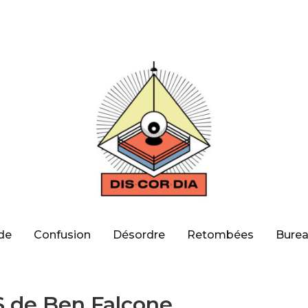
de
Confusion
Désordre
Retombées
Burea
 de Ben Falcone