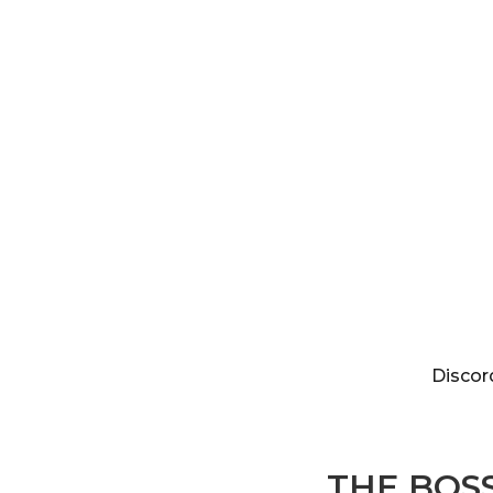
Discordia
Discor
THE BOSS