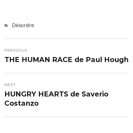
Categories
Désordre
Navigation
de
PREVIOUS
THE HUMAN RACE de Paul Hough
Previous
l’article
post:
NEXT
HUNGRY HEARTS de Saverio
Next
post:
Costanzo